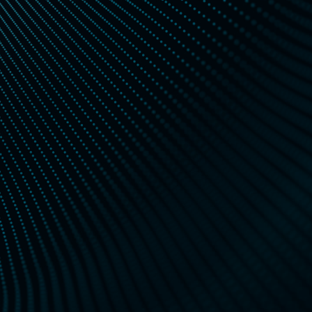
Mitarbeiterinnen
Standorte in
und Mitarbeiter
Deutschland
und
den USA
900*
4
Technologieführerschaft
Auszubildende in
technischen
und
70+ Jahre
kaufmännischen
Berufen