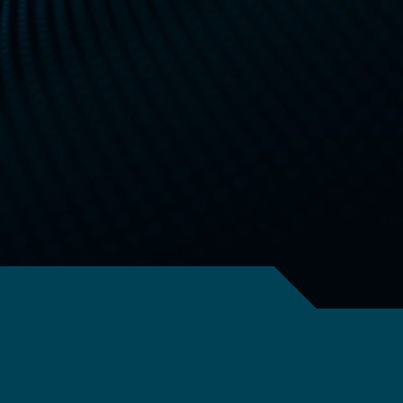
50
Ersatzteil-
und
Märkte
Servicesicherheit
Vehicle
30+ Jahre
Systems
Power
Systems
Aviation